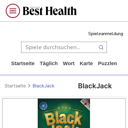
Spieleanmeldung
Startseite
Täglich
Wort
Karte
Puzzlen
Ca
BlackJack
Startseite
BlackJack