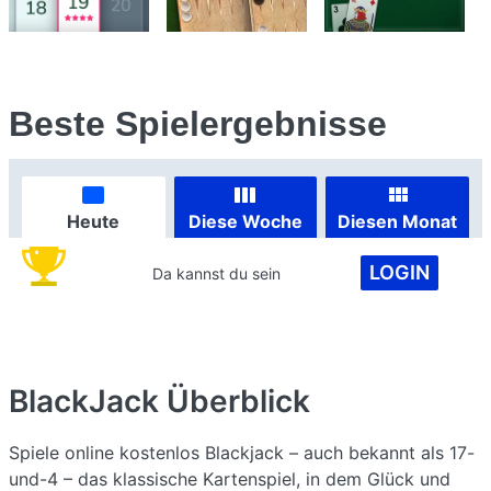
Beste Spielergebnisse
Heute
Diese Woche
Diesen Monat
LOGIN
Da kannst du sein
BlackJack
Überblick
Spiele online kostenlos Blackjack – auch bekannt als 17-
und-4 – das klassische Kartenspiel, in dem Glück und