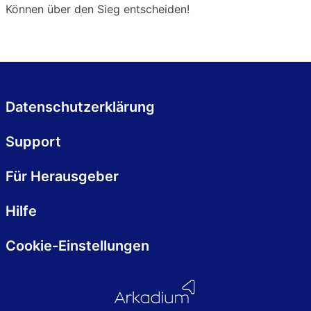
Können über den Sieg entscheiden!
Datenschutzerklärung
Support
Für Herausgeber
Hilfe
Cookie-Einstellungen