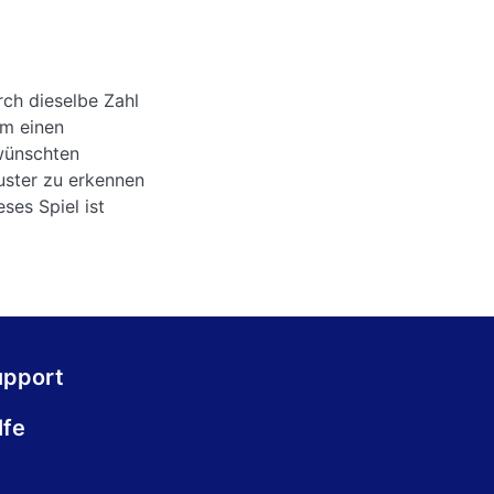
ch dieselbe Zahl
Um einen
wünschten
muster zu erkennen
ses Spiel ist
upport
lfe