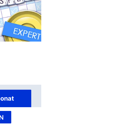
onat
N