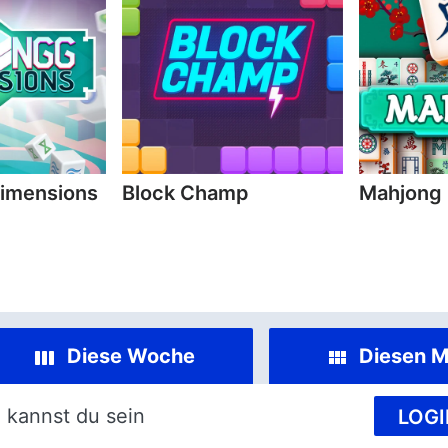
imensions
Block Champ
Mahjong
Diese Woche
Diesen M
 kannst du sein
LOGI