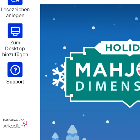
Lesezeichen
anlegen
Zum
Desktop
hinzufügen
Support
Betrieben von