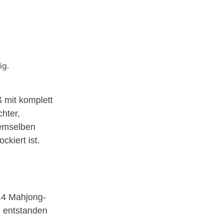
ig.
 mit komplett
hter,
demselben
ckiert ist.
14 Mahjong-
, entstanden