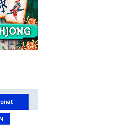
onat
N