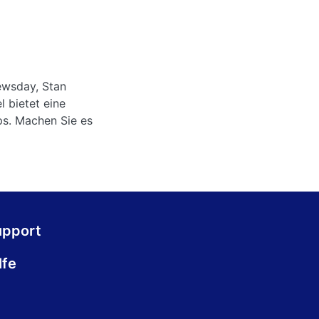
ewsday, Stan
 bietet eine
ps. Machen Sie es
upport
lfe