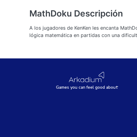
MathDoku
Descripción
A los jugadores de KenKen les encanta MathDok
lógica matemática en partidas con una dificu
Games
y
ou can
f
eel good about