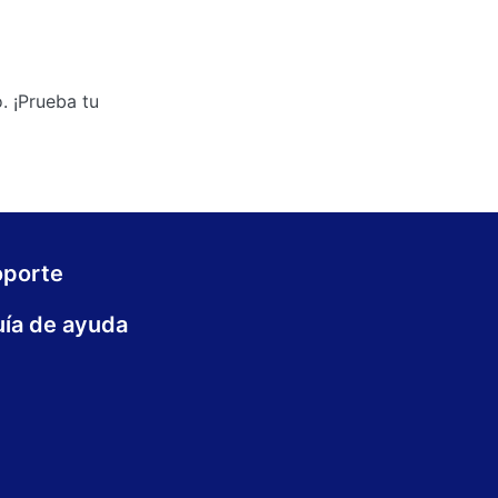
. ¡Prueba tu
oporte
ía de ayuda