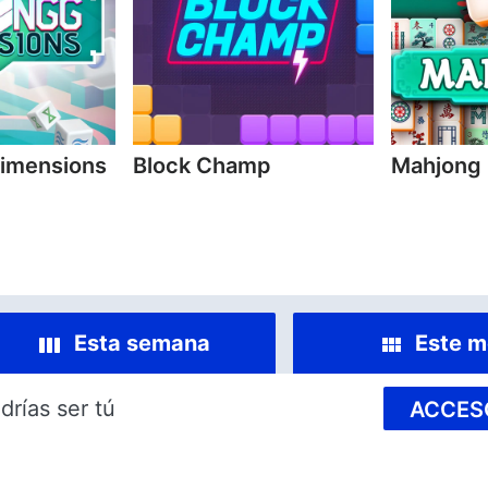
imensions
Block Champ
Mahjong
Esta semana
Este m
drías ser tú
ACCES