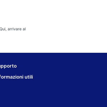
ui, arrivare al
upporto
formazioni utili