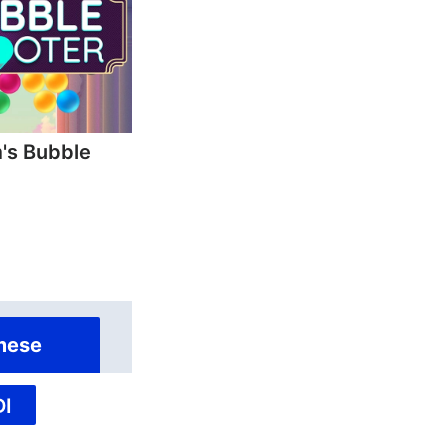
's Bubble
mese
I