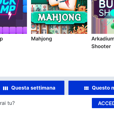
mp
Mahjong
Arkadium
Shooter
Questa settimana
Questo 
rai tu?
ACCED