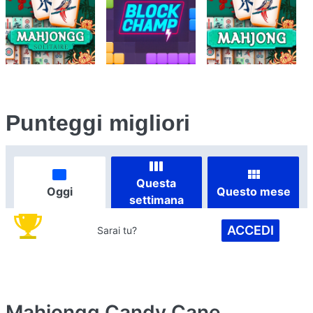
Punteggi migliori
Questa
Oggi
Questo mese
settimana
ACCEDI
Sarai tu?
Mahjongg Candy Cane