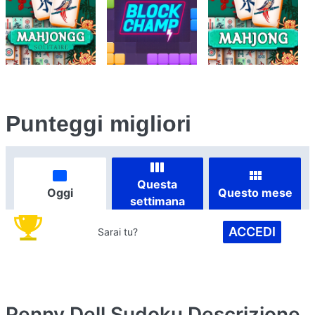
Punteggi migliori
Questa
Oggi
Questo mese
settimana
ACCEDI
Sarai tu?
Penny Dell Sudoku
Descrizione