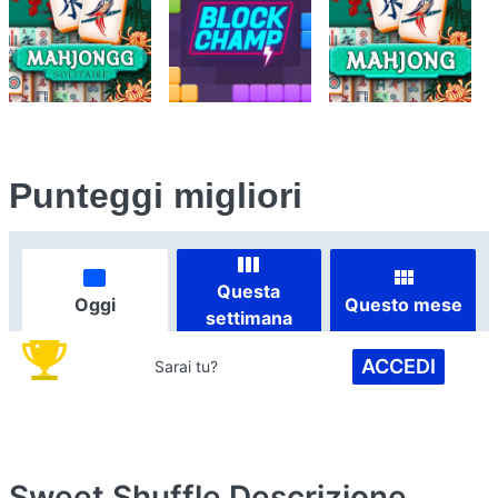
Punteggi migliori
Questa
Oggi
Questo mese
settimana
ACCEDI
Sarai tu?
Sweet Shuffle
Descrizione